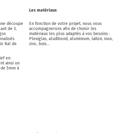
Les matériaux
une découpe
En fonction de votre projet, nous vous
ant de 3,
accompagnerons afin de choisir les
ogos
matériaux les plus adaptés à vos besoins :
nnalisés
Plexiglas, aludibond, aluminium, laiton, inox,
le Ral de
zinc, bois…
ief en
nt ainsi un
e de 5mm à