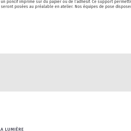
era un poncif imprimé sur du papier ou de l’adhésif. Ce support perme
es seront posées au préalable en atelier. Nos équipes de pose disposent
LA LUMIÈRE