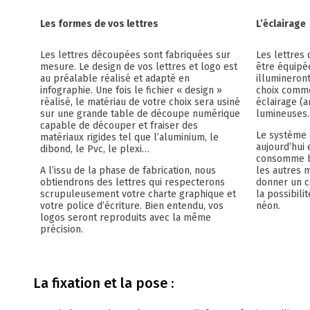
Les formes de vos lettres
L’éclairage
Les lettres découpées sont fabriquées sur
Les lettres
mesure. Le design de vos lettres et logo est
être équipé
au préalable réalisé et adapté en
illumineron
infographie. Une fois le fichier « design »
choix comme
réalisé, le matériau de votre choix sera usiné
éclairage (a
sur une grande table de découpe numérique
lumineuses.
capable de découper et fraiser des
Le système 
matériaux rigides tel que l’aluminium, le
aujourd’hui 
dibond, le Pvc, le plexi…
consomme b
A l’issu de la phase de fabrication, nous
les autres m
obtiendrons des lettres qui respecterons
donner un c
scrupuleusement votre charte graphique et
la possibili
votre police d’écriture. Bien entendu, vos
néon.
logos seront reproduits avec la même
précision.
La fixation et la pose :