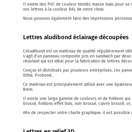
Il existe des PVC de couleur teintés masse mais pour se
vos lettres à la couleur RAL de votre choix.
Nous pouvons également faire des impressions personnali
Lettres aludibond éclairage découpées
L’Aludibond est un matériau de qualité régulièrement util
s’agit d’un panneau composite pris en sandwich par deux f
résistant qui est idéal pour la fabrication de lettres déco
Conçus et distribués par plusieurs entreprises, ces pa
Dilite, Probond…
Ce matériau est principalement utilisé avec une épaisseu
8mm.
Il existe une large gamme de couleurs et de finitions qui 
brossé, finitions effet bois, noir brossé, cuivre brossé, or
Afin de respecter votre charte graphique, il est possible 
Lettres en relief 3D