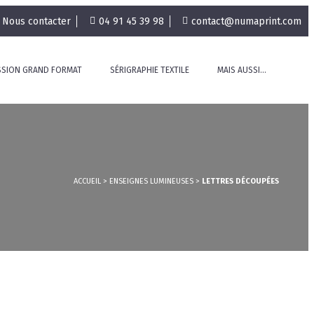
Nous contacter
04 91 45 39 98
contact@numaprint.com
SSION GRAND FORMAT
SÉRIGRAPHIE TEXTILE
MAIS AUSSI…
ACCUEIL
>
ENSEIGNES LUMINEUSES
>
LETTRES DÉCOUPÉES