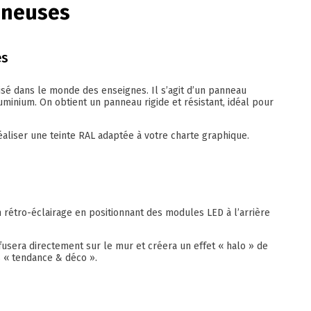
ineuses
es
isé dans le monde des enseignes. Il s’agit d’un panneau
uminium. On obtient un panneau rigide et résistant, idéal pour
éaliser une teinte RAL adaptée à votre charte graphique.
n rétro-éclairage en positionnant des modules LED à l’arrière
ffusera directement sur le mur et créera un effet « halo » de
s « tendance & déco ».