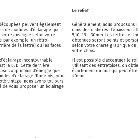
Le relief
 découpées peuvent également
Généralement, nous proposons 
es de modules d’éclairage qui
dans des matières d’épaisseur all
t votre enseigne selon votre
5,10, 19 à 30mm. Les lettres et l
 par exemple, un rétro-
obtenues seront peints et perso
rrière de la lettre) ou les faces
selon votre charte graphique ou 
votre choix.
d’éclairage incontournable
Il est possible d’accentuer le rel
est la LED. Cette dernière
utilisant des entretoises, on obtie
eaucoup moins d’énergie que
écartement du mur qui peut êtr
odes d’éclairage. Toutefois, pour
40mm.
oté vintage, nous avons toujours
té de vous proposer un éclairage