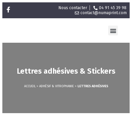
Nous contacter
04 91 45 39 98
contact@numaprint.com
ENSEIGNES LUMINEUSES
ADHÉSIF & VITROPHANIE
IMPRESSION GRAND FORMAT
SÉRIGRAPHIE TEXTILE
Lettres adhésives & Stickers
ACCUEIL
>
ADHÉSIF & VITROPHANIE
>
LETTRES ADHÉSIVES