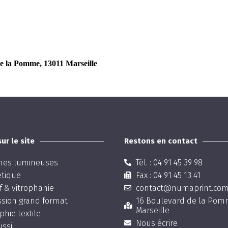
e la Pomme, 13011 Marseille
ur le site
Restons en contact
nes lumineuses
Tél. : 04 91 45 39 98
étique
Fax : 04 91 45 13 41
f & vitrophanie
contact@numaprint.co
sion grand format
16 Boulevard de la Pomm
Marseille
phie textile
Nous écrire
ssi...