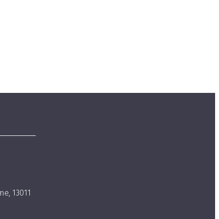
m
e, 13011